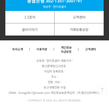
농협은행 302-1351-3001-91
예금주 : 현미참굴비
1:1문의
고객센터
굴비이야기
거래유통상담
개인정보
회사소개
이용약관
고객센터
취급방침
상호명 : 현미참굴비
대표이사 :
통신판매업신고번호 :
사업자 등록번호 :
주소 :
전화 :
FAX :
광고대행전화 사절
EMAIL : borigulbi7@naver.com
개인정보보호책임자 : (주)펌킨인터랙티브
COPYRIGHT © 2016. ALL RIGHTS RESERVED.